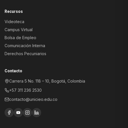
Recursos
Videoteca
Campus Virtual
Bolsa de Empleo
Comunicación Interna
Derechos Pecuniarios
Atención al Aspirante
Información sobre programas y
Contacto
admisiones
Carrera 5 No. 118 – 10, Bogotá, Colombia
Registro y control
académico
+57 311 236 2530
Trámites, certificados y soporte
académico
contacto@unicieo.edu.co
Atención al paciente
Agendamiento de citas y servicios
clínicos