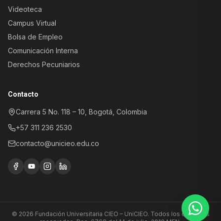
Videoteca
Campus Virtual
Bolsa de Empleo
Comunicación Interna
Derechos Pecuniarios
Atención al Aspirante
Información sobre programas y
Contacto
admisiones
Carrera 5 No. 118 – 10, Bogotá, Colombia
Registro y control
académico
+57 311 236 2530
Trámites, certificados y soporte
académico
contacto@unicieo.edu.co
Atención al paciente
Agendamiento de citas y servicios
clínicos
© 2026 Fundación Universitaria CIEO – UniCIEO. Todos los derechos