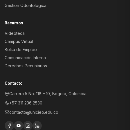
Gestión Odontológica
Recursos
Videoteca
Campus Virtual
Bolsa de Empleo
Comunicación Interna
Derechos Pecuniarios
Atención al Aspirante
Información sobre programas y
Contacto
admisiones
Carrera 5 No. 118 – 10, Bogotá, Colombia
Registro y control
académico
+57 311 236 2530
Trámites, certificados y soporte
académico
contacto@unicieo.edu.co
Atención al paciente
Agendamiento de citas y servicios