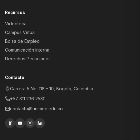
Recursos
Videoteca
Campus Virtual
Bolsa de Empleo
Comunicación Interna
Derechos Pecuniarios
Atención al Aspirante
Información sobre programas y
Contacto
admisiones
Carrera 5 No. 118 – 10, Bogotá, Colombia
Registro y control
académico
+57 311 236 2530
Trámites, certificados y soporte
académico
contacto@unicieo.edu.co
Atención al paciente
Agendamiento de citas y servicios
clínicos