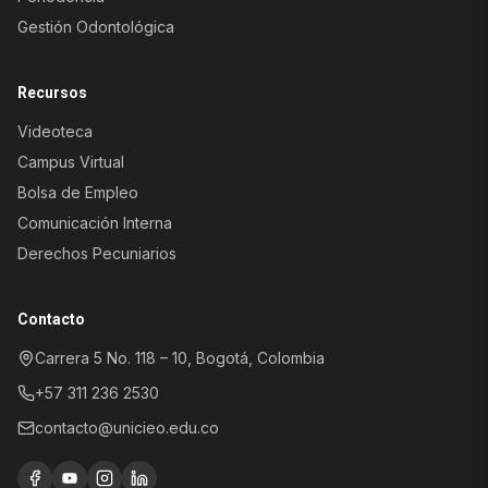
Gestión Odontológica
Recursos
Videoteca
Campus Virtual
Bolsa de Empleo
Comunicación Interna
Derechos Pecuniarios
Atención al Aspirante
Información sobre programas y
Contacto
admisiones
Carrera 5 No. 118 – 10, Bogotá, Colombia
Registro y control
académico
+57 311 236 2530
Trámites, certificados y soporte
académico
contacto@unicieo.edu.co
Atención al paciente
Agendamiento de citas y servicios